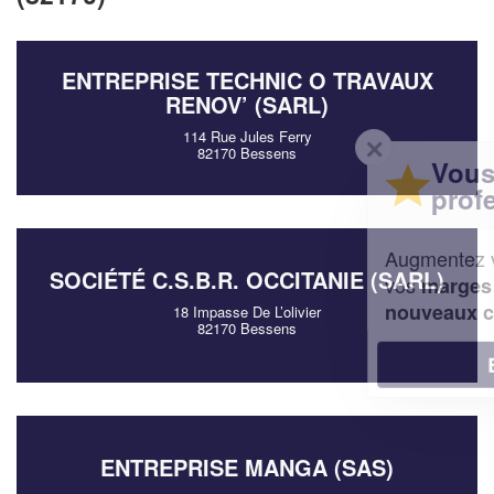
ENTREPRISE TECHNIC O TRAVAUX
RENOV’ (SARL)
114 Rue Jules Ferry
✕
82170 Bessens
Vous êtes un
professionnel ?
Augmentez votre
et
chiffre d'affaires
SOCIÉTÉ C.S.B.R. OCCITANIE (SARL)
vos
tout en gagnant de
marges
!
nouveaux clients
18 Impasse De L’olivier
82170 Bessens
En savoir plus
ENTREPRISE MANGA (SAS)