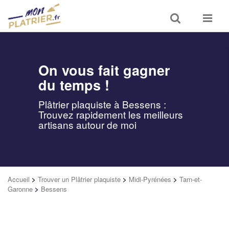
Toggle
Toggle
search
navigat
On vous fait gagner
du temps !
Plâtrier plaquiste à Bessens :
Trouvez rapidement les meilleurs
artisans autour de moi
Accueil
>
Trouver un Plâtrier plaquiste
>
Midi-Pyrénées
>
Tarn-et-
Garonne
>
Bessens