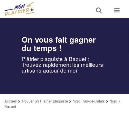
Toggle
Toggle
search
navigat
On vous fait gagner
du temps !
Plâtrier plaquiste à Bazuel :
Trouvez rapidement les meilleurs
artisans autour de moi
Accueil
>
Trouver un Plâtrier plaquiste
>
Nord Pas-de-Calais
>
Nord
>
Bazuel