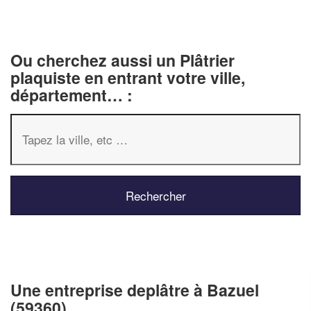
Ou cherchez aussi un Plâtrier
plaquiste en entrant votre ville,
département… :
✕
Vous êtes un
professionnel ?
Une entreprise deplâtre à Bazuel
Augmentez votre
e
chiffre d'affaires
(59360)