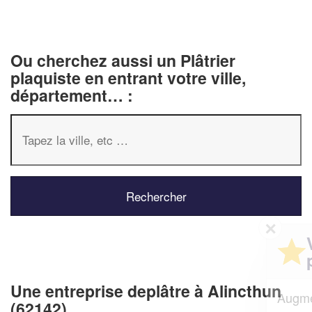
Ou cherchez aussi un Plâtrier
plaquiste en entrant votre ville,
département… :
✕
Vous êtes un
professionnel ?
Une entreprise deplâtre à Alincthun
Augmentez votre
et
chiffre d'affaires
(62142)