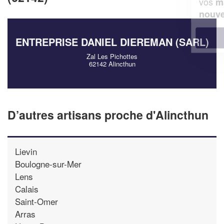
vos
tout en gagnant de
marges
!
nouveaux clients
En savoir plus
ENTREPRISE DANIEL DIEREMAN (SARL)
Zal Les Pichottes
62142 Alincthun
D’autres artisans proche d'Alincthun
Lievin
Boulogne-sur-Mer
Lens
Calais
Saint-Omer
Arras