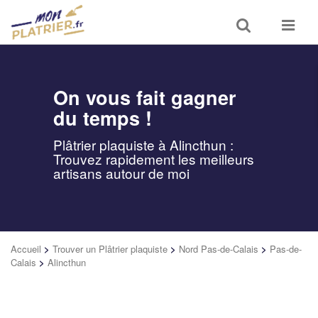
Toggle
Toggle
search
navigat
On vous fait gagner
du temps !
Plâtrier plaquiste à Alincthun :
Trouvez rapidement les meilleurs
artisans autour de moi
Accueil
>
Trouver un Plâtrier plaquiste
>
Nord Pas-de-Calais
>
Pas-de-
Calais
>
Alincthun