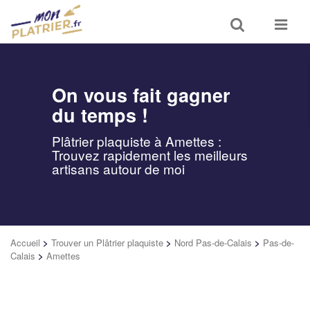
Toggle
Toggle
search
navigat
On vous fait gagner
du temps !
Plâtrier plaquiste à Amettes :
Trouvez rapidement les meilleurs
artisans autour de moi
Accueil
>
Trouver un Plâtrier plaquiste
>
Nord Pas-de-Calais
>
Pas-de-
Calais
>
Amettes