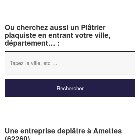
Ou cherchez aussi un Plâtrier
plaquiste en entrant votre ville,
département… :
✕
Vous êtes un
professionnel ?
Une entreprise deplâtre à Amettes
Augmentez votre
chiffre d'af
vos
tout en gagnant 
(62260)
marges