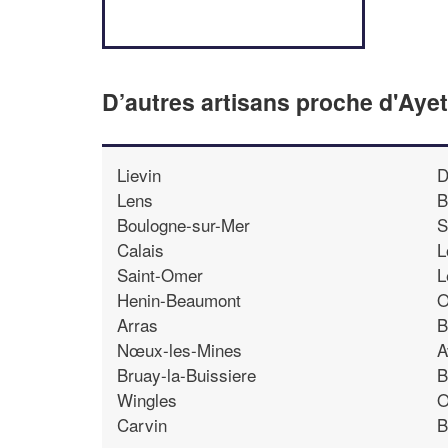
D’autres artisans proche d'Ayet
Lievin
D
Lens
B
Boulogne-sur-Mer
S
Calais
L
Saint-Omer
L
Henin-Beaumont
O
Arras
B
Nœux-les-Mines
A
Bruay-la-Buissiere
B
Wingles
O
Carvin
B