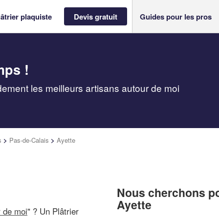
âtrier plaquiste
Devis gratuit
Guides pour les pros
mps !
idement les meilleurs artisans autour de moi
s
>
Pas-de-Calais
>
Ayette
Nous cherchons pou
Ayette
r de moi
" ? Un Plâtrier