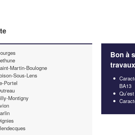
te
ourges
Bon à s
ethune
travau
aint-Martin-Boulogne
oison-Sous-Lens
Caract
e-Portel
BA13
utreau
Qu’est
illy-Montigny
Caract
vion
arlin
ignies
lendecques