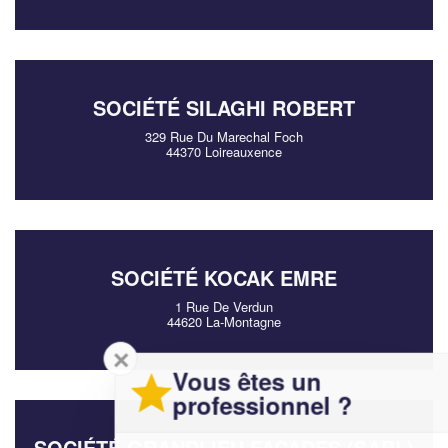
SOCIÉTÉ SILAGHI ROBERT
329 Rue Du Marechal Foch
44370 Loireauxence
SOCIÉTÉ KOCAK EMRE
1 Rue De Verdun
44620 La-Montagne
✕
Vous êtes un
professionnel ?
SOCIÉTÉ GRANDLIEU FACADES (SARL)