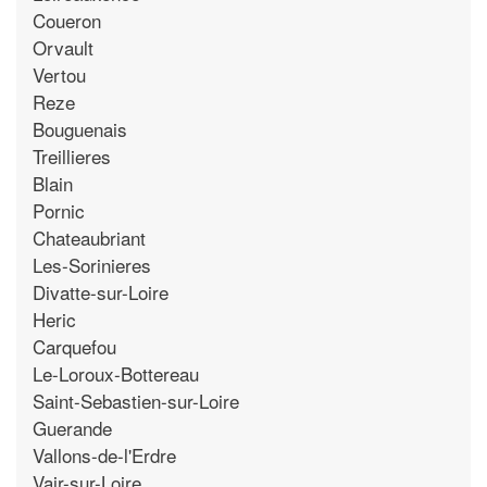
Coueron
Orvault
Vertou
Reze
Bouguenais
Treillieres
Blain
Pornic
Chateaubriant
Les-Sorinieres
Divatte-sur-Loire
Heric
Carquefou
Le-Loroux-Bottereau
Saint-Sebastien-sur-Loire
Guerande
Vallons-de-l'Erdre
Vair-sur-Loire