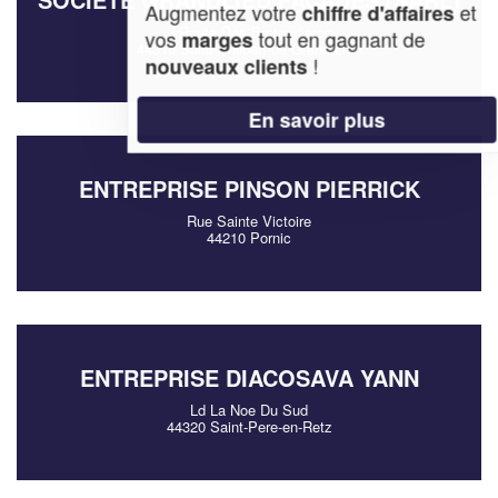
Augmentez votre
et
chiffre d'affaires
7 Route Des Bretaudieres
vos
tout en gagnant de
marges
44310 Saint-Philbert-de-Grand-Lieu
!
nouveaux clients
En savoir plus
ENTREPRISE PINSON PIERRICK
Rue Sainte Victoire
44210 Pornic
ENTREPRISE DIACOSAVA YANN
Ld La Noe Du Sud
44320 Saint-Pere-en-Retz