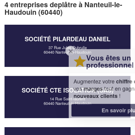
4 entreprises deplâtre à Nanteuil-le-
Haudouin (60440)
SOCIÉTÉ PILARDEAU DANIEL
37 Rue Jules Dubrulle
✕
60440 Nanteuil-le-Haudouin
Vous êtes un
professionnel ?
Augmentez votre
et
chiffre d'affaires
vos
tout en gagnant de
marges
SOCIÉTÉ CTE ISOLATION (SAS)
!
nouveaux clients
14 Rue Saint-laurent
60440 Nanteuil-le-Haudouin
En savoir plus