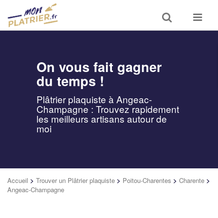
Toggle
Toggle
search
navigat
On vous fait gagner
du temps !
Plâtrier plaquiste à Angeac-
Champagne : Trouvez rapidement
les meilleurs artisans autour de
moi
Accueil
>
Trouver un Plâtrier plaquiste
>
Poitou-Charentes
>
Charente
>
Angeac-Champagne