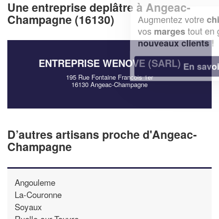
Une entreprise deplâtre à Angeac-
Champagne (16130)
Augmentez votre
et
chiffre d'affaires
vos
tout en gagnant de
marges
!
nouveaux clients
ENTREPRISE WENOVE (SARL)
En savoir plus
195 Rue Fontaine Francois 1er
16130 Angeac-Champagne
D’autres artisans proche d'Angeac-
Champagne
Angouleme
La-Couronne
Soyaux
Ruelle-sur-Touvre