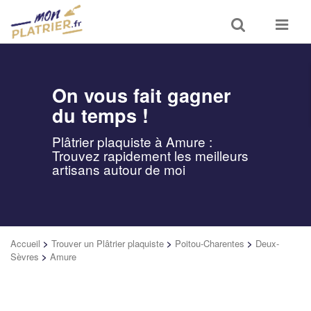
Toggle
Toggle
search
navigat
On vous fait gagner
du temps !
Plâtrier plaquiste à Amure :
Trouvez rapidement les meilleurs
artisans autour de moi
Accueil
>
Trouver un Plâtrier plaquiste
>
Poitou-Charentes
>
Deux-
Sèvres
>
Amure