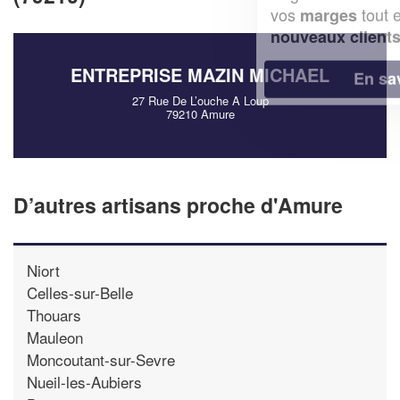
vos
tout en gagnant de
marges
!
nouveaux clients
ENTREPRISE MAZIN MICHAEL
En savoir plus
27 Rue De L’ouche A Loup
79210 Amure
D’autres artisans proche d'Amure
Niort
Celles-sur-Belle
Thouars
Mauleon
Moncoutant-sur-Sevre
Nueil-les-Aubiers