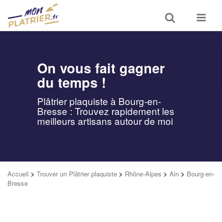
Toggle
Toggle
search
navigat
On vous fait gagner
du temps !
Plâtrier plaquiste à Bourg-en-
Bresse : Trouvez rapidement les
meilleurs artisans autour de moi
Accueil
>
Trouver un Plâtrier plaquiste
>
Rhône-Alpes
>
Ain
>
Bourg-en-
Bresse