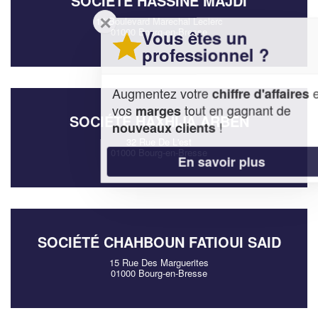
SOCIÉTÉ HASSINE MAJDI
✕
14 Boulevard Marechal Leclerc
01000 Bourg-en-Bresse
Vous êtes un
professionnel ?
Augmentez votre
et
chiffre d'affaires
vos
tout en gagnant de
marges
SOCIÉTÉ HAXHIJA ARBEN
!
nouveaux clients
32 Rue De L'est
01000 Bourg-en-Bresse
En savoir plus
SOCIÉTÉ CHAHBOUN FATIOUI SAID
15 Rue Des Marguerites
01000 Bourg-en-Bresse