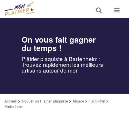
Toggle
Toggle
search
navigat
On vous fait gagner
du temps !
Plâtrier plaquiste à Bartenheim :
Trouvez rapidement les meilleurs
artisans autour de moi
Accueil
>
Trouver un Plâtrier plaquiste
>
Alsace
>
Haut-Rhin
>
Bartenheim