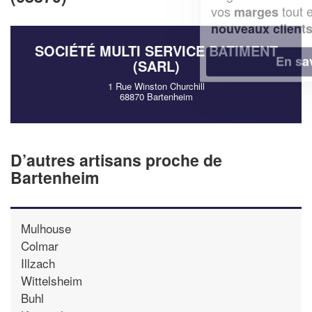
vos
tout en gagnant de
marges
!
nouveaux clients
SOCIÉTÉ MULTI SERVICE BATIMENT
En savoir plus
(SARL)
1 Rue Winston Churchill
68870 Bartenheim
D’autres artisans proche de
Bartenheim
Mulhouse
Colmar
Illzach
Wittelsheim
Buhl