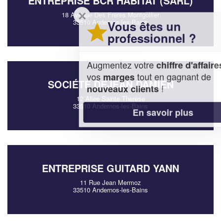
ENTREPRISE BCR HABITAT (SARL)
✕
18 Avenue Des Freres Montgolfier
33510 Andernos-les-Bains
Vous êtes un
professionnel ?
Augmentez votre
et
chiffre d'affaires
vos
tout en gagnant de
marges
SOCIÉTÉ DEJEAN DAMIEN
!
nouveaux clients
12 Allee Sainte Therese
33510 Andernos-les-Bains
En savoir plus
ENTREPRISE GUITARD YANN
11 Rue Jean Mermoz
33510 Andernos-les-Bains