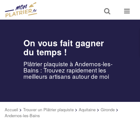
Toggle
Toggle
search
navigat
On vous fait gagner
du temps !
Plâtrier plaquiste à Andernos-les-
Bains : Trouvez rapidement les
meilleurs artisans autour de moi
Accueil
>
Trouver un Plâtrier plaquiste
>
Aquitaine
>
Gironde
>
Andernos-les-Bains