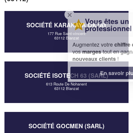
✕
Vous êtes un
SOCIÉTÉ KARAKAYA OKTAY
professionnel ?
177 Rue Saint-vincent
63112 Blanzat
Augmentez votre
et
chiffre d'affaires
vos
tout en gagnant de
marges
!
nouveaux clients
En savoir plus
SOCIÉTÉ ISOTECH 63 (SARL)
613 Route De Nohanent
63112 Blanzat
SOCIÉTÉ GOCMEN (SARL)