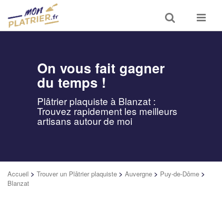
Toggle
Toggle
search
navigat
On vous fait gagner
du temps !
Plâtrier plaquiste à Blanzat :
Trouvez rapidement les meilleurs
artisans autour de moi
Accueil
>
Trouver un Plâtrier plaquiste
>
Auvergne
>
Puy-de-Dôme
>
Blanzat