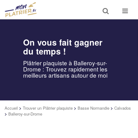
Toggle
Toggle
search
navigat
On vous fait gagner
du temps !
Plâtrier plaquiste à Balleroy-sur-
Drome : Trouvez rapidement les
meilleurs artisans autour de moi
Accueil
>
Trouver un Plâtrier plaquiste
>
Basse Normandie
>
Calvados
>
Balleroy-sur-Drome