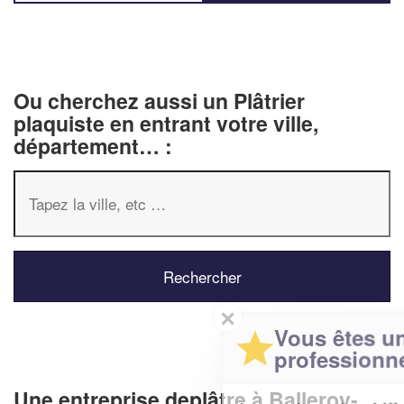
Ou cherchez aussi un Plâtrier
plaquiste en entrant votre ville,
département… :
✕
Vous êtes un
professionnel ?
Une entreprise deplâtre à Balleroy-