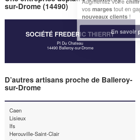
Augmentez votre
et
chiffre d'affaires
sur-Drome (14490)
vos
tout en gagnant de
marges
!
nouveaux clients
En savoir plus
SOCIÉTÉ FREDERIC THIERRY
Pl Du Chateau
14490 Balleroy-sur-Drome
D’autres artisans proche de Balleroy-
sur-Drome
Caen
Lisieux
Ifs
Herouville-Saint-Clair