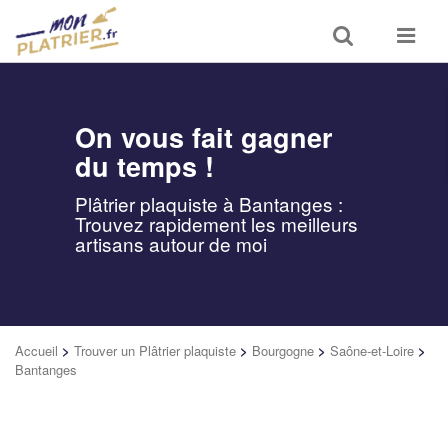
Toggle
Toggle
search
navigat
On vous fait gagner
du temps !
Plâtrier plaquiste à Bantanges :
Trouvez rapidement les meilleurs
artisans autour de moi
Accueil
>
Trouver un Plâtrier plaquiste
>
Bourgogne
>
Saône-et-Loire
>
Bantanges