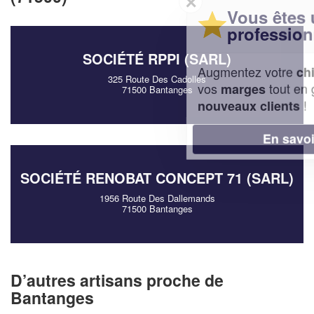
✕
Vous êtes un
professionnel ?
SOCIÉTÉ RPPI (SARL)
Augmentez votre
et
chiffre d'affaires
325 Route Des Cadolles
vos
tout en gagnant de
marges
71500 Bantanges
!
nouveaux clients
En savoir plus
SOCIÉTÉ RENOBAT CONCEPT 71 (SARL)
1956 Route Des Dallemands
71500 Bantanges
D’autres artisans proche de
Bantanges