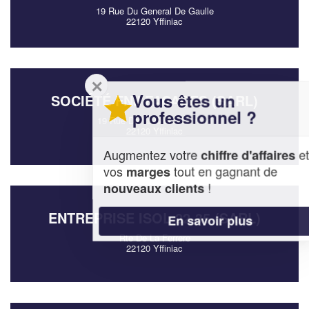
19 Rue Du General De Gaulle
22120 Yffiniac
✕
Vous êtes un
SOCIÉTÉ FNJ FACADES (SARL)
professionnel ?
19 Rue De La Croix Bertrand
22120 Yffiniac
Augmentez votre
et
chiffre d'affaires
vos
tout en gagnant de
marges
!
nouveaux clients
ENTREPRISE ISOL 22-35 (SARL)
En savoir plus
Rte De La Ferrere
22120 Yffiniac