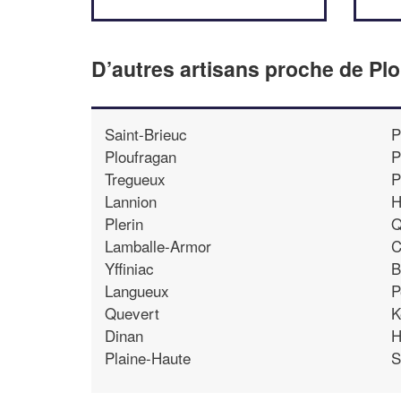
D’autres artisans proche de Plo
Saint-Brieuc
P
Ploufragan
P
Tregueux
P
Lannion
H
Plerin
Q
Lamballe-Armor
C
Yffiniac
B
Langueux
P
Quevert
K
Dinan
H
Plaine-Haute
S