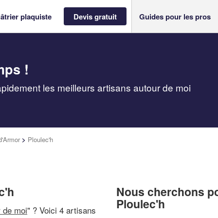
âtrier plaquiste
Devis gratuit
Guides pour les pros
mps !
rapidement les meilleurs artisans autour de moi
d'Armor
>
Ploulec'h
c'h
Nous cherchons pou
Ploulec'h
r de moi
" ? Voici 4 artisans