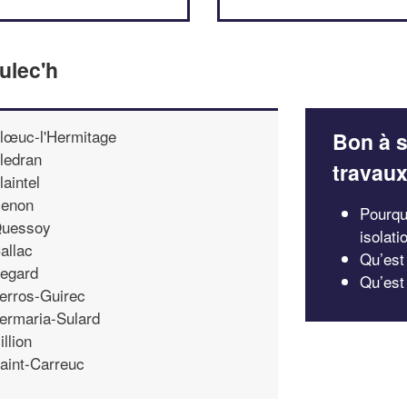
ulec'h
lœuc-l'Hermitage
Bon à s
ledran
travau
laintel
enon
Pourquo
uessoy
isolati
allac
Qu’est
egard
Qu’est 
erros-Guirec
ermaria-Sulard
illion
aint-Carreuc