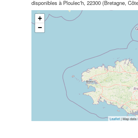
disponibles à Ploulec'h, 22300 (Bretagne, Côt
+
−
Leaflet
| Map data