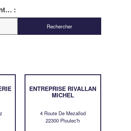
ent… :
✕
Vous êtes un
professionnel ?
Augmentez votre
chiffre d'affai
vos
tout en gagnant de
marges
!
nouveaux clients
En savoir plus
ERIE
ENTREPRISE RIVALLAN
MICHEL
az
4 Route De Mezallod
22300 Ploulec'h