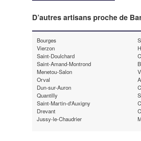
D’autres artisans proche de B
Bourges
S
Vierzon
H
Saint-Doulchard
C
Saint-Amand-Montrond
B
Menetou-Salon
V
Orval
A
Dun-sur-Auron
C
Quantilly
S
Saint-Martin-d'Auxigny
C
Drevant
C
Jussy-le-Chaudrier
M