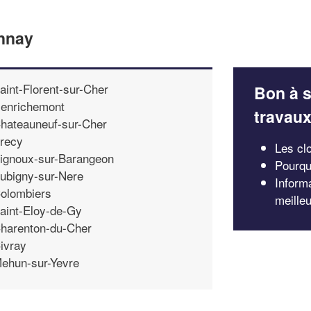
annay
aint-Florent-sur-Cher
Bon à s
enrichemont
travau
hateauneuf-sur-Cher
recy
Les clo
ignoux-sur-Barangeon
Pourqu
ubigny-sur-Nere
Inform
olombiers
meille
aint-Eloy-de-Gy
harenton-du-Cher
ivray
ehun-sur-Yevre