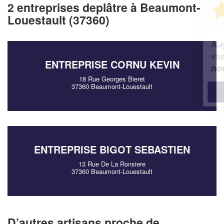
Vous êtes un
2 entreprises deplâtre à Beaumont-
professionnel ?
Louestault (37360)
Augmentez votre
et
chiffre d'affaires
vos
tout en gagnant de
marges
ENTREPRISE CORNU KEVIN
!
nouveaux clients
18 Rue Georges Bieret
37360 Beaumont-Louestault
En savoir plus
ENTREPRISE BIGOT SEBASTIEN
13 Rue De La Ronsiere
37360 Beaumont-Louestault
D’autres artisans proche de