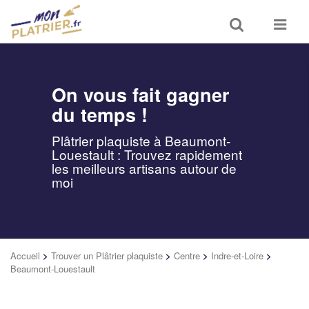
Toggle
Toggle
search
navigat
On vous fait gagner
du temps !
Plâtrier plaquiste à Beaumont-
Louestault : Trouvez rapidement
les meilleurs artisans autour de
moi
Accueil
>
Trouver un Plâtrier plaquiste
>
Centre
>
Indre-et-Loire
>
Beaumont-Louestault