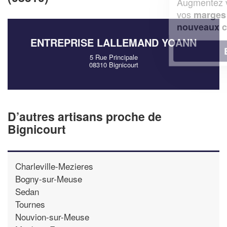
Augmentez votre
et
chiffre d'affaires
vos
tout en gagnant de
marges
!
nouveaux clients
ENTREPRISE LALLEMAND YOANN
En savoir plus
5 Rue Principale
08310 Bignicourt
D’autres artisans proche de
Bignicourt
Charleville-Mezieres
Bogny-sur-Meuse
Sedan
Tournes
Nouvion-sur-Meuse