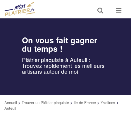
Toggle
Toggle
search
navigat
On vous fait gagner
du temps !
Plâtrier plaquiste à Auteuil :
Trouvez rapidement les meilleurs
artisans autour de moi
Accueil
>
Trouver un Plâtrier plaquiste
>
Ile-de-France
>
Yvelines
>
Auteuil