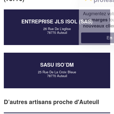
Augmentez votre
et
chiffre d'affaires
vos
tout en gagnant de
marges
ENTREPRISE JLS ISOL (SAS)
!
nouveaux clients
26 Rue De L'eglise
78770 Auteuil
En savoir plus
SASU ISO’DM
25 Rue De La Croix Bleue
78770 Auteuil
D’autres artisans proche d'Auteuil