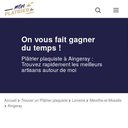
Toggle
Toggle
search
navigat
On vous fait gagner
du temps !
Plâtrier plaquiste à Aingeray :
Trouvez rapidement les meilleurs
artisans autour de moi
Accueil
>
Trouver un Plâtrier plaquiste
>
Lorraine
>
Meurthe-et-Moselle
>
Aingeray