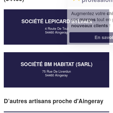
Augmentez votre
et
chiffre d'affaires
vos
tout en gagnant de
marges
SOCIÉTÉ LEPICARD SYLVAIN
!
nouveaux clients
4 Route De Toul
54460 Aingeray
En savoir plus
SOCIÉTÉ BM HABITAT (SARL)
75 Rue De Liverdun
54460 Aingeray
D’autres artisans proche d'Aingeray