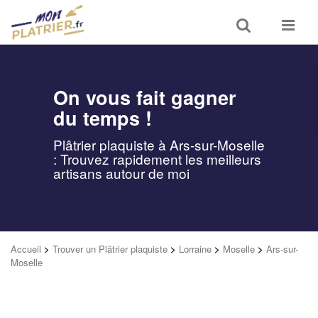
Toggle
Toggle
search
navigat
On vous fait gagner
du temps !
Plâtrier plaquiste à Ars-sur-Moselle
: Trouvez rapidement les meilleurs
artisans autour de moi
Accueil
>
Trouver un Plâtrier plaquiste
>
Lorraine
>
Moselle
>
Ars-sur-
Moselle