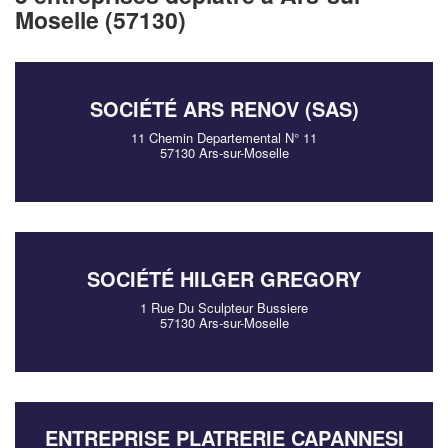
Moselle (57130)
SOCIÉTÉ ARS RENOV (SAS)
11 Chemin Departemental N° 11
57130 Ars-sur-Moselle
✕
Vous êtes un
SOCIÉTÉ HILGER GREGORY
professionnel ?
1 Rue Du Sculpteur Bussiere
57130 Ars-sur-Moselle
Augmentez votre
chiffre d'affaires
vos
tout en gagnant de
marges
!
nouveaux clients
ENTREPRISE PLATRERIE CAPANNESI
En savoir plus