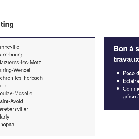
ting
mneville
Bon à s
arrebourg
travau
aizieres-les-Metz
tiring-Wendel
Pose d
ehren-les-Forbach
Eclair
utz
Commen
oulay-Moselle
grâce 
aint-Avold
arebersviller
arly
'hopital