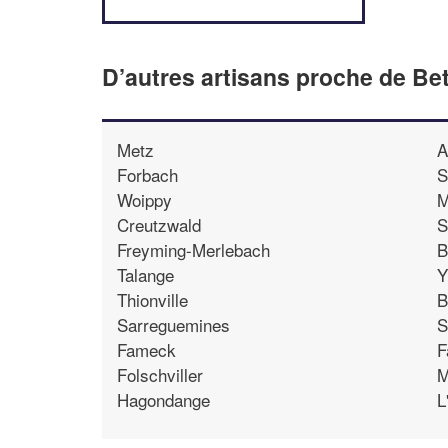
D’autres artisans proche de Bet
Metz
A
Forbach
S
Woippy
M
Creutzwald
S
Freyming-Merlebach
B
Talange
Y
Thionville
B
Sarreguemines
S
Fameck
F
Folschviller
M
Hagondange
L