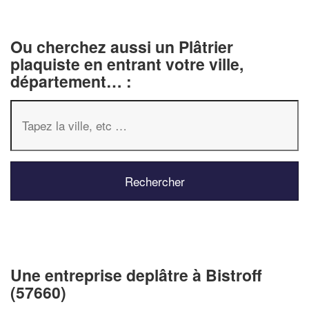
Ou cherchez aussi un Plâtrier
plaquiste en entrant votre ville,
département… :
✕
Vous êtes un
professionnel ?
Une entreprise deplâtre à Bistroff
Augmentez votre
chiffre d'affa
(57660)
vos
tout en gagnant d
marges