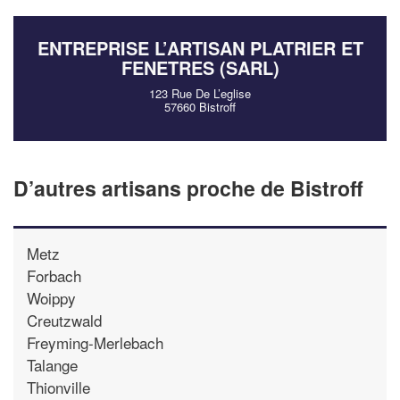
!
nouveaux clients
ENTREPRISE L’ARTISAN PLATRIER ET
En savoir plus
FENETRES (SARL)
123 Rue De L’eglise
57660 Bistroff
D’autres artisans proche de Bistroff
Metz
Forbach
Woippy
Creutzwald
Freyming-Merlebach
Talange
Thionville