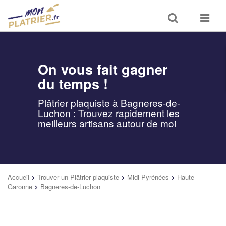
Toggle
Toggle
search
navigat
On vous fait gagner
du temps !
Plâtrier plaquiste à Bagneres-de-
Luchon : Trouvez rapidement les
meilleurs artisans autour de moi
Accueil
>
Trouver un Plâtrier plaquiste
>
Midi-Pyrénées
>
Haute-
Garonne
>
Bagneres-de-Luchon