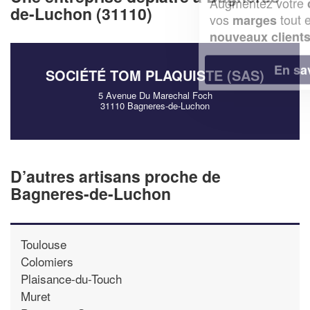
Augmentez votre
et
chiffre d'affaires
de-Luchon (31110)
vos
tout en gagnant de
marges
!
nouveaux clients
En savoir plus
SOCIÉTÉ TOM PLAQUISTE (SAS)
5 Avenue Du Marechal Foch
31110 Bagneres-de-Luchon
D’autres artisans proche de
Bagneres-de-Luchon
Toulouse
Colomiers
Plaisance-du-Touch
Muret