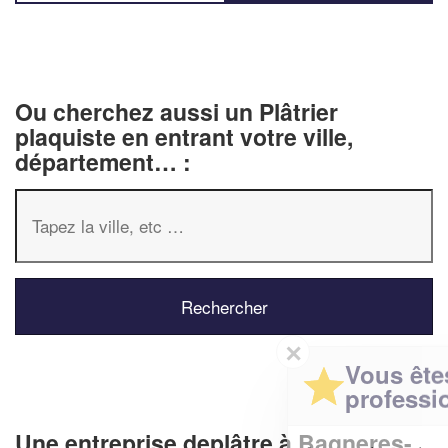
Ou cherchez aussi un Plâtrier
plaquiste en entrant votre ville,
département… :
✕
Vous êtes un
professionnel ?
Une entreprise deplâtre à Bagneres-