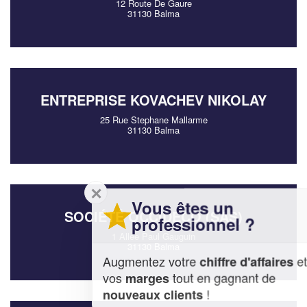
12 Route De Gaure
31130 Balma
ENTREPRISE KOVACHEV NIKOLAY
25 Rue Stephane Mallarme
31130 Balma
✕
Vous êtes un
SOCIÉTÉ OCCIDECO (SAS)
professionnel ?
1 Allee Paul Gauguin
31130 Balma
Augmentez votre
et
chiffre d'affaires
vos
tout en gagnant de
marges
!
nouveaux clients