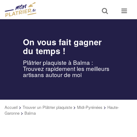
Toggle
Toggle
search
navigat
On vous fait gagner
du temps !
Plâtrier plaquiste à Balma :
Trouvez rapidement les meilleurs
artisans autour de moi
Accueil
>
Trouver un Plâtrier plaquiste
>
Midi-Pyrénées
>
Haute-
Garonne
>
Balma