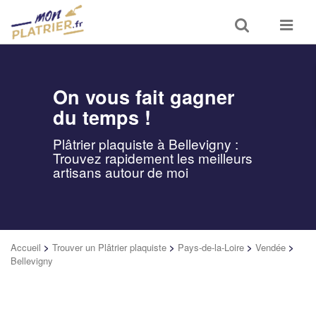
Toggle
Toggle
search
navigat
On vous fait gagner
du temps !
Plâtrier plaquiste à Bellevigny :
Trouvez rapidement les meilleurs
artisans autour de moi
Accueil
>
Trouver un Plâtrier plaquiste
>
Pays-de-la-Loire
>
Vendée
>
Bellevigny