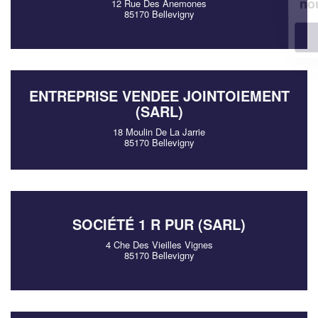
!
nouveaux clients
12 Rue Des Anemones
85170 Bellevigny
En savoir plus
ENTREPRISE VENDEE JOINTOIEMENT
(SARL)
18 Moulin De La Jarrie
85170 Bellevigny
SOCIÉTÉ 1 R PUR (SARL)
4 Che Des Vieilles Vignes
85170 Bellevigny