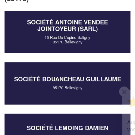
SOCIÉTÉ ANTOINE VENDEE
JOINTOYEUR (SARL)
15 Rue De L'epine Saligny
85170 Bellevigny
SOCIÉTÉ BOUANCHEAU GUILLAUME
85170 Bellevigny
✕
Vous êtes un
professionnel ?
Augmentez votre
et
chiffre d'affaires
SOCIÉTÉ LEMOING DAMIEN
vos
tout en gagnant de
marges