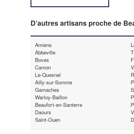
D’autres artisans proche de 
Amiens
L
Abbeville
T
Boves
F
Camon
V
Le-Quesnel
R
Ailly-sur-Somme
P
Gamaches
S
Warloy-Baillon
P
Beaufort-en-Santerre
P
Daours
V
Saint-Ouen
D