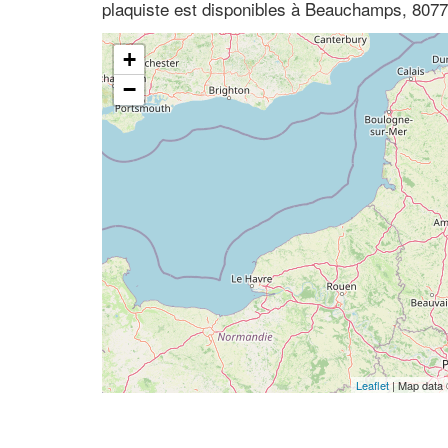
plaquiste est disponibles à Beauchamps, 807
+
−
Leaflet
| Map data