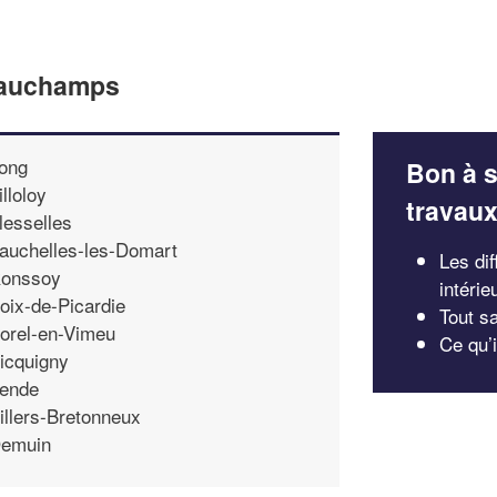
Beauchamps
ong
Bon à s
illoloy
travau
lesselles
auchelles-les-Domart
Les di
onssoy
intérie
oix-de-Picardie
Tout sa
orel-en-Vimeu
Ce qu’i
icquigny
ende
illers-Bretonneux
emuin