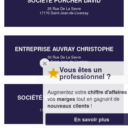
SOCIÉTÉ PORCHER DAVID
25 Rue De La Sevre
17170 Saint-Jean-de-Liversay
ENTREPRISE AUVRAY CHRISTOPHE
30 Rue De La Sevre
17170 Saint-Jean-de-Liversay
✕
Vous êtes un
professionnel ?
Augmentez votre
et
chiffre d'affaires
SOCIÉTÉ WORKS BUSTER (SARL)
vos
tout en gagnant de
marges
!
nouveaux clients
5 Rue De L'ecole
17170 Saint-Jean-de-Liversay
En savoir plus