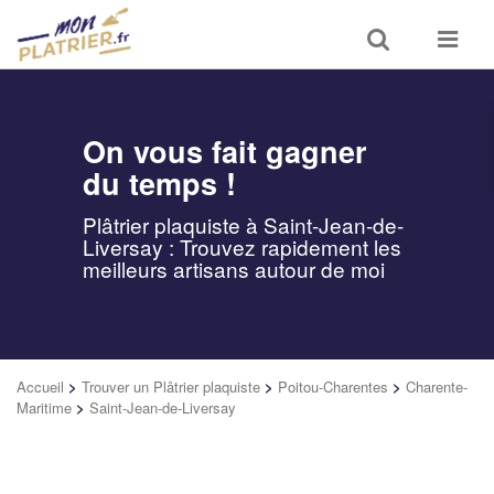
Toggle
Toggle
search
navigat
On vous fait gagner
du temps !
Plâtrier plaquiste à Saint-Jean-de-
Liversay : Trouvez rapidement les
meilleurs artisans autour de moi
Accueil
>
Trouver un Plâtrier plaquiste
>
Poitou-Charentes
>
Charente-
Maritime
>
Saint-Jean-de-Liversay