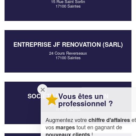
15 Rue Saint Sorlin
17100 Saintes
ENTREPRISE JF RENOVATION (SARL)
24 Cours Reverseaux
17100 Saintes
✕
Vous êtes un
SOCIÉTÉ SURD SEBASTIAN
professionnel ?
27 Rue Des Rochers
17100 Saintes
Augmentez votre
et
chiffre d'affaires
vos
tout en gagnant de
marges
!
nouveaux clients