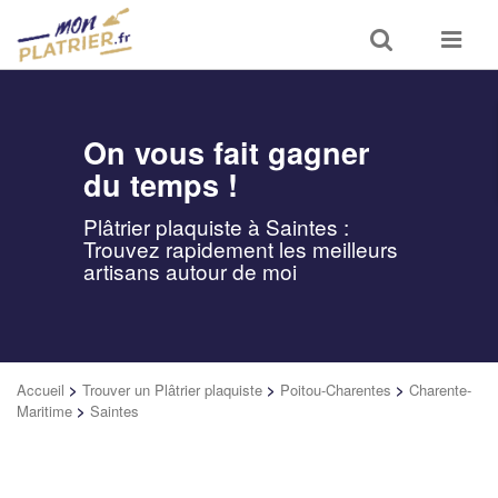
Toggle
Toggle
search
navigat
On vous fait gagner
du temps !
Plâtrier plaquiste à Saintes :
Trouvez rapidement les meilleurs
artisans autour de moi
Accueil
>
Trouver un Plâtrier plaquiste
>
Poitou-Charentes
>
Charente-
Maritime
>
Saintes