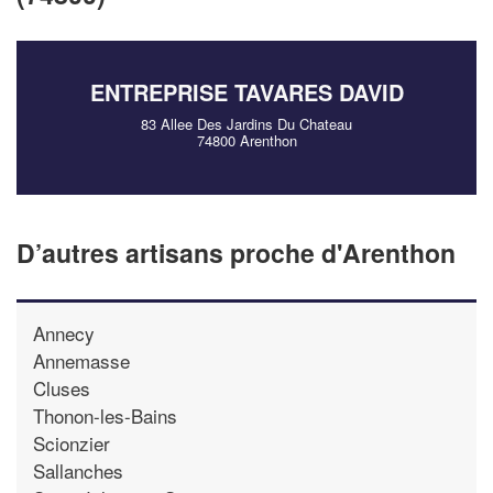
vos
tout en gagnan
marges
!
nouveaux clients
En savoir plus
ENTREPRISE TAVARES DAVID
83 Allee Des Jardins Du Chateau
74800 Arenthon
D’autres artisans proche d'Arenthon
Annecy
Annemasse
Cluses
Thonon-les-Bains
Scionzier
Sallanches