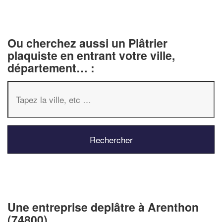
Ou cherchez aussi un Plâtrier
plaquiste en entrant votre ville,
département… :
✕
Vous êtes un
professionnel 
Une entreprise deplâtre à Arenthon
Augmentez votre
chiffre d'
(74800)