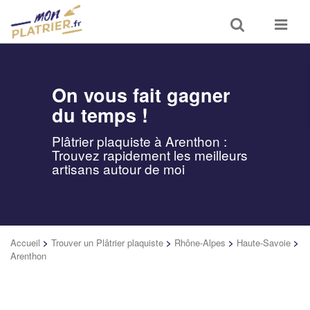
Toggle
Toggle
search
navigat
On vous fait gagner
du temps !
Plâtrier plaquiste à Arenthon :
Trouvez rapidement les meilleurs
artisans autour de moi
Accueil
>
Trouver un Plâtrier plaquiste
>
Rhône-Alpes
>
Haute-Savoie
>
Arenthon