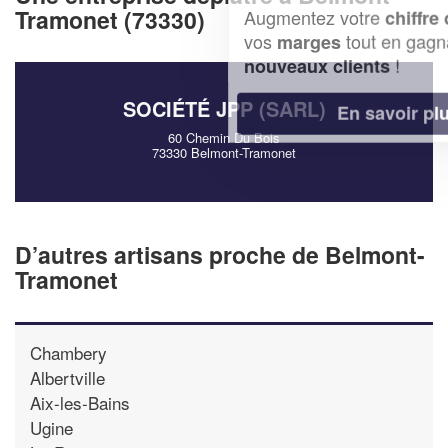
Tramonet (73330)
Augmentez votre
et
chiffre d'affaires
vos
tout en gagnant de
marges
!
nouveaux clients
SOCIÉTÉ JPP (SARL)
En savoir plus
60 Chemin Du Bois
73330 Belmont-Tramonet
D’autres artisans proche de Belmont-
Tramonet
Chambery
Albertville
Aix-les-Bains
Ugine