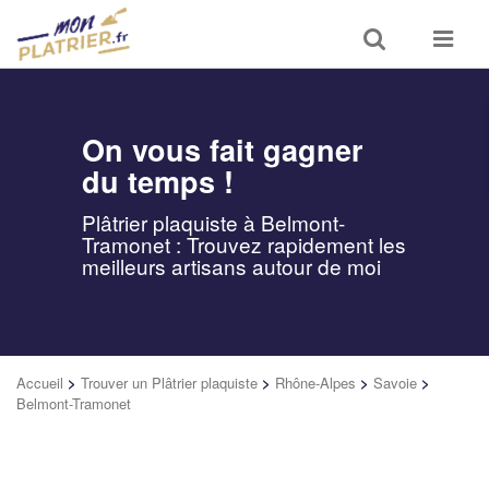
Toggle
Toggle
search
navigat
On vous fait gagner
du temps !
Plâtrier plaquiste à Belmont-
Tramonet : Trouvez rapidement les
meilleurs artisans autour de moi
Accueil
>
Trouver un Plâtrier plaquiste
>
Rhône-Alpes
>
Savoie
>
Belmont-Tramonet