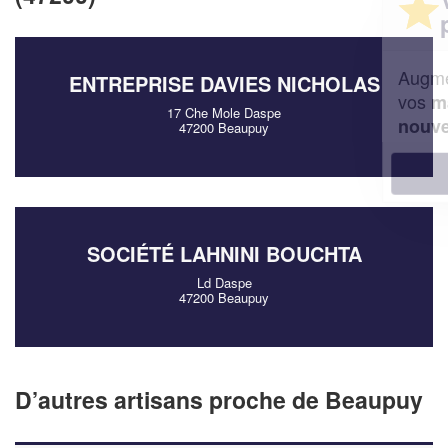
professionnel ?
Augmentez votre
et
chiffre d'affaires
ENTREPRISE DAVIES NICHOLAS
vos
tout en gagnant de
marges
17 Che Mole Daspe
!
nouveaux clients
47200 Beaupuy
En savoir plus
SOCIÉTÉ LAHNINI BOUCHTA
Ld Daspe
47200 Beaupuy
D’autres artisans proche de Beaupuy