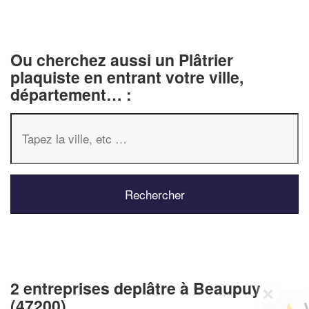
Ou cherchez aussi un Plâtrier
plaquiste en entrant votre ville,
département… :
2 entreprises deplâtre à Beaupuy
✕
(47200)
Vous êtes un