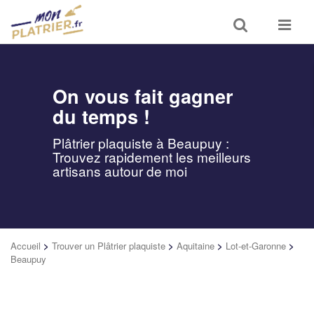
Toggle
Toggle
search
navigat
On vous fait gagner
du temps !
Plâtrier plaquiste à Beaupuy :
Trouvez rapidement les meilleurs
artisans autour de moi
Accueil
>
Trouver un Plâtrier plaquiste
>
Aquitaine
>
Lot-et-Garonne
>
Beaupuy