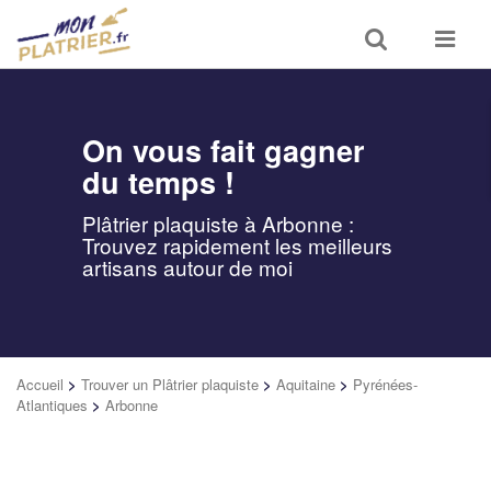
Toggle
Toggle
search
navigat
On vous fait gagner
du temps !
Plâtrier plaquiste à Arbonne :
Trouvez rapidement les meilleurs
artisans autour de moi
Accueil
>
Trouver un Plâtrier plaquiste
>
Aquitaine
>
Pyrénées-
Atlantiques
>
Arbonne