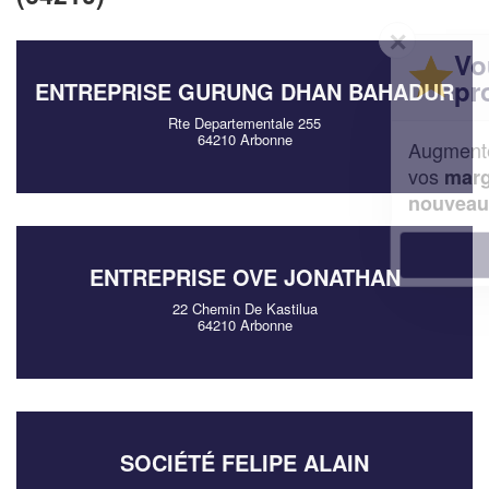
✕
Vous êtes un
professionnel ?
ENTREPRISE GURUNG DHAN BAHADUR
Rte Departementale 255
64210 Arbonne
Augmentez votre
et
chiffre d'affaires
vos
tout en gagnant de
marges
!
nouveaux clients
En savoir plus
ENTREPRISE OVE JONATHAN
22 Chemin De Kastilua
64210 Arbonne
SOCIÉTÉ FELIPE ALAIN