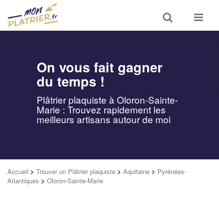
Toggle
Toggle
search
navigat
On vous fait gagner
du temps !
Plâtrier plaquiste à Oloron-Sainte-
Marie : Trouvez rapidement les
meilleurs artisans autour de moi
Accueil
>
Trouver un Plâtrier plaquiste
>
Aquitaine
>
Pyrénées-
Atlantiques
>
Oloron-Sainte-Marie