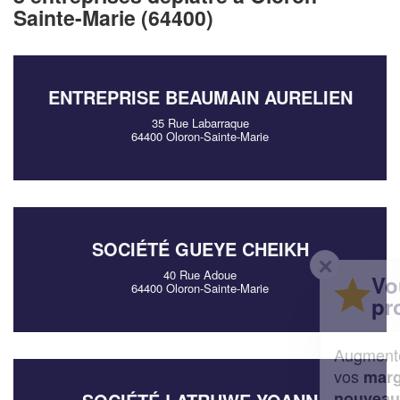
Sainte-Marie (64400)
ENTREPRISE BEAUMAIN AURELIEN
35 Rue Labarraque
64400 Oloron-Sainte-Marie
SOCIÉTÉ GUEYE CHEIKH
✕
40 Rue Adoue
Vous êtes un
64400 Oloron-Sainte-Marie
professionnel ?
Augmentez votre
et
chiffre d'affaires
vos
tout en gagnant de
marges
!
nouveaux clients