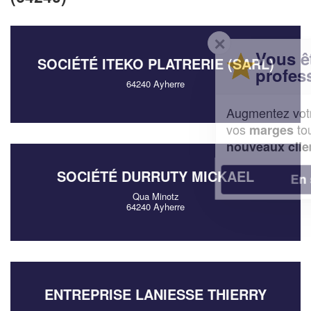
✕
Vous êtes un
SOCIÉTÉ ITEKO PLATRERIE (SARL)
professionnel ?
64240 Ayherre
Augmentez votre
et
chiffre d'affaires
vos
tout en gagnant de
marges
!
nouveaux clients
SOCIÉTÉ DURRUTY MICKAEL
En savoir plus
Qua Minotz
64240 Ayherre
ENTREPRISE LANIESSE THIERRY