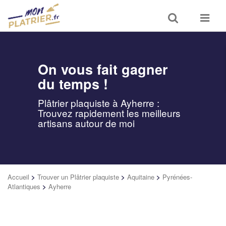
Toggle
Toggle
search
navigat
On vous fait gagner
du temps !
Plâtrier plaquiste à Ayherre :
Trouvez rapidement les meilleurs
artisans autour de moi
Accueil
>
Trouver un Plâtrier plaquiste
>
Aquitaine
>
Pyrénées-
Atlantiques
>
Ayherre