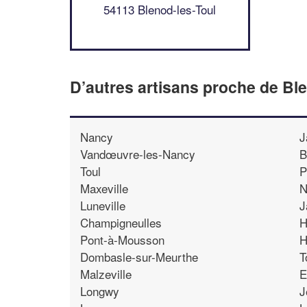
54113 Blenod-les-Toul
D’autres artisans proche de Bl
Nancy
J
Vandœuvre-les-Nancy
B
Toul
P
Maxeville
N
Luneville
J
Champigneulles
H
Pont-à-Mousson
H
Dombasle-sur-Meurthe
T
Malzeville
E
Longwy
J