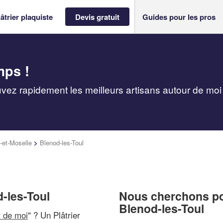
âtrier plaquiste
Devis gratuit
Guides pour les pros
mps !
ouvez rapidement les meilleurs artisans autour de moi
-et-Moselle
>
Blenod-les-Toul
d-les-Toul
Nous cherchons pou
Blenod-les-Toul
r de moi
" ? Un Plâtrier