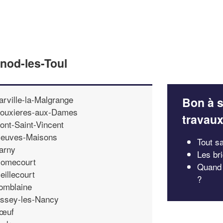
enod-les-Toul
arville-la-Malgrange
Bon à s
ouxieres-aux-Dames
travau
ont-Saint-Vincent
euves-Maisons
Tout sa
arny
Les br
omecourt
Quand p
eillecourt
?
omblaine
ssey-les-Nancy
œuf