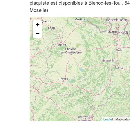
plaquiste est disponibles à Blenod-les-Toul, 5
Moselle)
+
−
Leaflet
| Map data