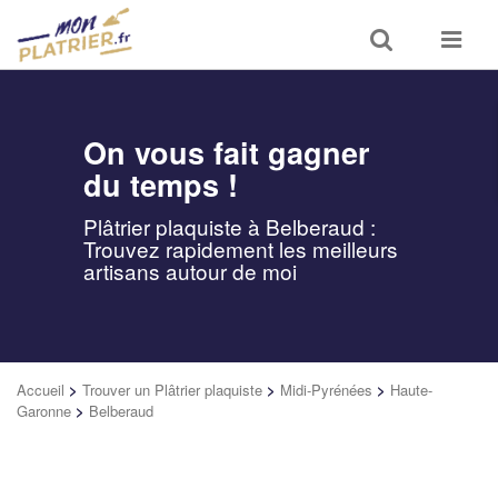
Toggle
Toggle
search
navigat
On vous fait gagner
du temps !
Plâtrier plaquiste à Belberaud :
Trouvez rapidement les meilleurs
artisans autour de moi
Accueil
>
Trouver un Plâtrier plaquiste
>
Midi-Pyrénées
>
Haute-
Garonne
>
Belberaud