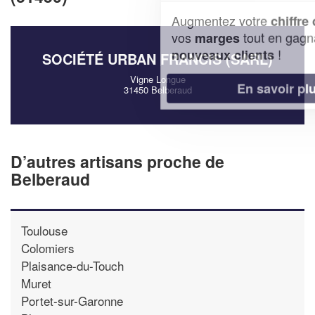
Augmentez votre
et
chiffre d'affaires
vos
tout en gagnant de
marges
!
nouveaux clients
SOCIÉTÉ URBAN FRANCIS (SARL)
Vigne Longue
En savoir plus
31450 Belberaud
D’autres artisans proche de
Belberaud
Toulouse
Colomiers
Plaisance-du-Touch
Muret
Portet-sur-Garonne