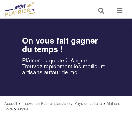
Toggle
Toggle
search
navigat
On vous fait gagner
du temps !
Plâtrier plaquiste à Angrie :
Trouvez rapidement les meilleurs
artisans autour de moi
Accueil
>
Trouver un Plâtrier plaquiste
>
Pays-de-la-Loire
>
Maine-et-
Loire
>
Angrie