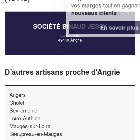
vos
tout en gagnant de
marges
!
nouveaux clients
SOCIÉTÉ BINAUD JESSY
En savoir plus
La Landais
49440 Angrie
D’autres artisans proche d'Angrie
Angers
Cholet
Sevremoine
Loire-Authion
Mauges-sur-Loire
Beaupreau-en-Mauges