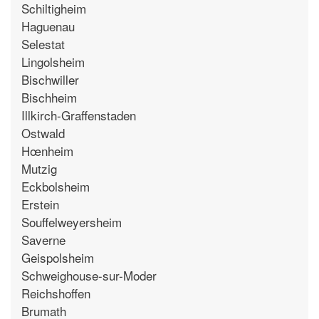
Schiltigheim
Haguenau
Selestat
Lingolsheim
Bischwiller
Bischheim
Illkirch-Graffenstaden
Ostwald
Hœnheim
Mutzig
Eckbolsheim
Erstein
Souffelweyersheim
Saverne
Geispolsheim
Schweighouse-sur-Moder
Reichshoffen
Brumath