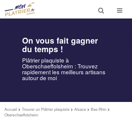
Toggle
Toggle
search
navigat
On vous fait gagner
du temps !
Plâtrier plaquiste à
Oberschaeffolsheim : Trouvez
rapidement les meilleurs artisans
autour de moi
Accueil
>
Trouver un Plâtrier plaquiste
>
Alsace
>
Bas-Rhin
>
Oberschaeffolsheim