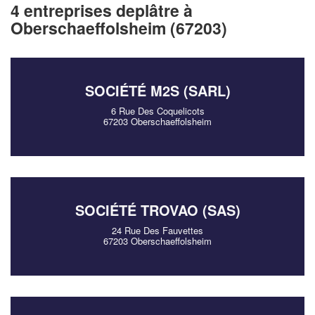
4 entreprises deplâtre à
Oberschaeffolsheim (67203)
SOCIÉTÉ M2S (SARL)
6 Rue Des Coquelicots
67203 Oberschaeffolsheim
✕
Vous êtes un
professionnel ?
Augmentez votre
chiffre d'affaires
SOCIÉTÉ TROVAO (SAS)
vos
tout en gagnant de
marges
!
nouveaux clients
24 Rue Des Fauvettes
67203 Oberschaeffolsheim
En savoir plus