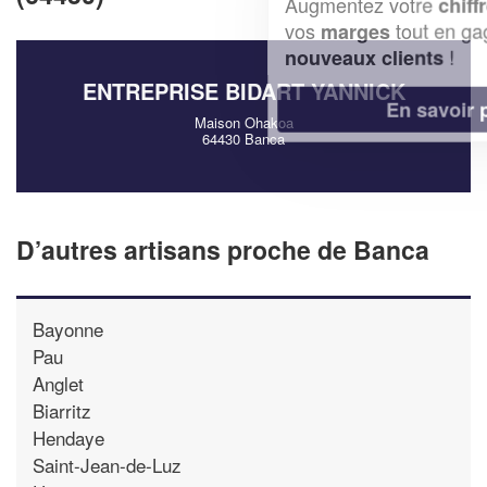
Augmentez votre
et
chiffre d'affaires
vos
tout en gagnant de
marges
!
nouveaux clients
ENTREPRISE BIDART YANNICK
En savoir plus
Maison Ohakoa
64430 Banca
D’autres artisans proche de Banca
Bayonne
Pau
Anglet
Biarritz
Hendaye
Saint-Jean-de-Luz