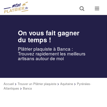
Toggle
Toggle
search
navigat
On vous fait gagner
du temps !
Plâtrier plaquiste à Banca :
Trouvez rapidement les meilleurs
artisans autour de moi
Accueil
>
Trouver un Plâtrier plaquiste
>
Aquitaine
>
Pyrénées-
Atlantiques
>
Banca