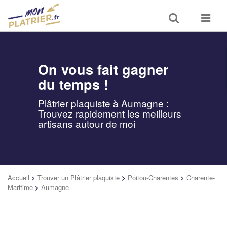
Toggle
Toggle
search
navigat
On vous fait gagner
du temps !
Plâtrier plaquiste à Aumagne :
Trouvez rapidement les meilleurs
artisans autour de moi
Accueil
>
Trouver un Plâtrier plaquiste
>
Poitou-Charentes
>
Charente-
Maritime
>
Aumagne