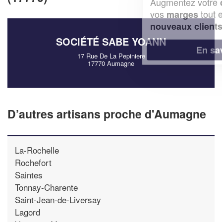
Augmentez votre
et
chiffre d'affaires
vos
tout en gagnant de
marges
!
nouveaux clients
SOCIÉTÉ SABE YOANN
En savoir plus
17 Rue De La Pepiniere
17770 Aumagne
D’autres artisans proche d'Aumagne
La-Rochelle
Rochefort
Saintes
Tonnay-Charente
Saint-Jean-de-Liversay
Lagord